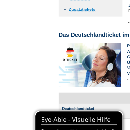
Zusatztickets
Das Deutschlandticket im
P
A
G
Ü
V
V
-
Deutschlandticket
Kalendermonat