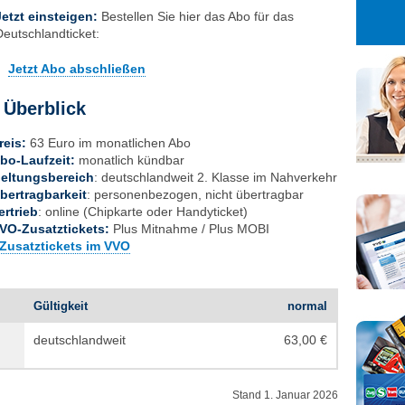
27
28
29
Jetzt einsteigen:
Bestellen Sie hier das Abo für das
3
4
5
Deutschlandticket:
10
11
12
Jetzt Abo abschließen
17
18
19
 Überblick
24
25
26
31
1
2
reis:
63 Euro im monatlichen Abo
bo-Laufzeit:
monatlich kündbar
eltungsbereich
: deutschlandweit 2. Klasse im Nahverkehr
bertragbarkeit
: personenbezogen, nicht übertragbar
ertrieb
: online (Chipkarte oder Handyticket)
VO-Zusatztickets:
Plus Mitnahme / Plus MOBI
Zusatztickets im VVO
Gültigkeit
normal
deutschlandweit
63,00 €
Stand 1. Januar 2026