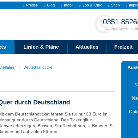
Presse
Blog
mobil
Lob & Kritik
Shop
Impr
Kontakt
0351 8526
service@vvo-onl
ets
Linien & Pläne
Aktuelles
Freizeit
Ausk
Vielfahrer
Deutschlandticket
V
Na
Quer durch Deutschland
Dat
Mit dem Deutschlandticket fahren Sie für nur 63 Euro im
Monat quer durch Deutschland. Das Ticket gilt in
Aug
Nahverkehrszügen, Bussen, Straßenbahnen, U-Bahnen, S-
Bahnen und auf vielen Fähren.
Mo
Di
Mi