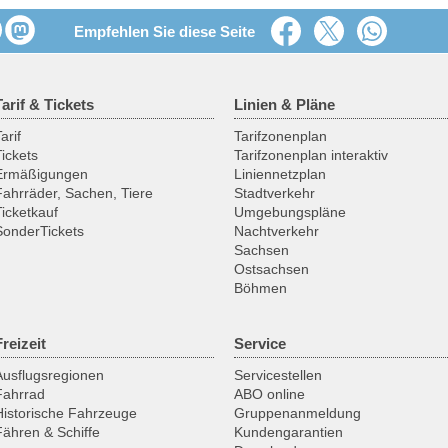
Empfehlen Sie diese Seite
Tarif & Tickets
Linien & Pläne
arif
Tarifzonenplan
Tickets
Tarifzonenplan interaktiv
Ermäßigungen
Liniennetzplan
Fahrräder, Sachen, Tiere
Stadtverkehr
Ticketkauf
Umgebungspläne
SonderTickets
Nachtverkehr
Sachsen
Ostsachsen
Böhmen
Freizeit
Service
Ausflugsregionen
Servicestellen
Fahrrad
ABO online
Historische Fahrzeuge
Gruppenanmeldung
Fähren & Schiffe
Kundengarantien