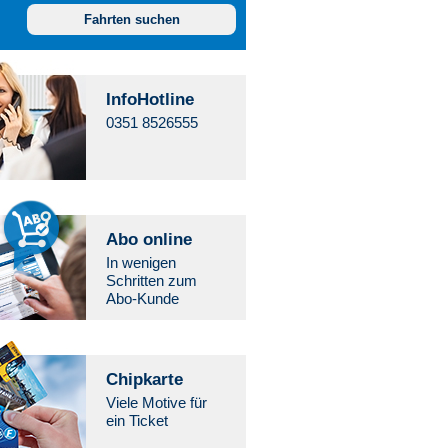
30
31
1
2
Fahrten suchen
6
7
8
9
13
14
15
16
20
21
22
23
InfoHotline
0351 8526555
27
28
29
30
3
4
5
6
Abo online
In wenigen
Schritten zum
Abo-Kunde
Chipkarte
Viele Motive für
ein Ticket