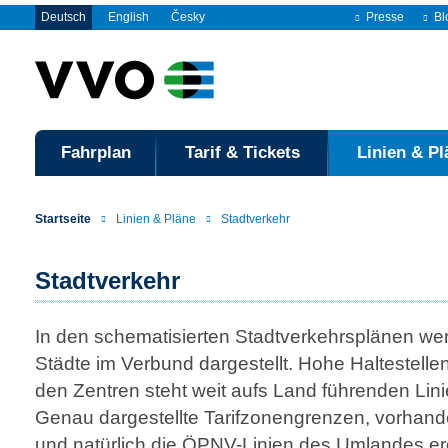
Deutsch
English
Česky
Presse
Bl
Fahrplan
Tarif & Tickets
Linien & Pl
Startseite
Linien & Pläne
Stadtverkehr
Stadtverkehr
In den schematisierten Stadtverkehrsplänen wer
Städte im Verbund dargestellt. Hohe Haltestellen
den Zentren steht weit aufs Land führenden Lin
Genau dargestellte Tarifzonengrenzen, vorhan
und natürlich die ÖPNV-Linien des Umlandes e