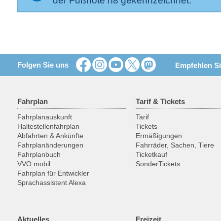
der Fußnote n8 gekennzeichnet.
Folgen Sie uns
Empfehlen Si
Fahrplan
Tarif & Tickets
Fahrplanauskunft
Tarif
Haltestellenfahrplan
Tickets
Abfahrten & Ankünfte
Ermäßigungen
Fahrplanänderungen
Fahrräder, Sachen, Tiere
Fahrplanbuch
Ticketkauf
VVO mobil
SonderTickets
Fahrplan für Entwickler
Sprachassistent Alexa
Aktuelles
Freizeit