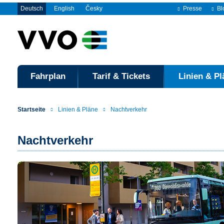
Deutsch
English
Česky
Presse
Bl
Fahrplan
Tarif & Tickets
Linien & Pl
Startseite
Linien & Pläne
Nachtverkehr
Nachtverkehr