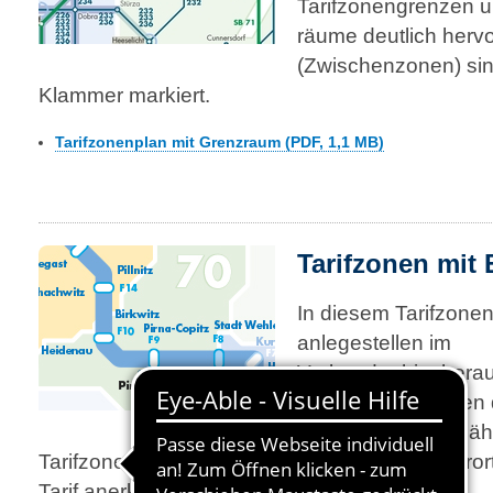
Tarifzonengrenzen u
räume deutlich herv
(Zwischenzonen) sind 
Klammer markiert.
Tarifzonenplan mit Grenzraum (PDF, 1,1 MB)
Tarifzonen mit 
In diesem Tarifzonen
anlege­stellen im
Verbundgebiet heraus
auf welchen Fähren 
wird und welche Fäh
Tarifzonengrenze liegen. Auf der Fähre im Kuro
Tarif anerkannt.