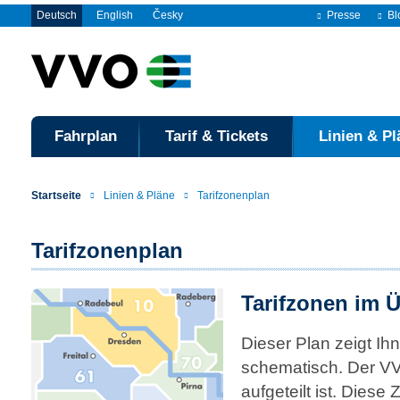
Deutsch
English
Česky
Presse
Bl
Fahrplan
Tarif & Tickets
Linien & Pl
Startseite
Linien & Pläne
Tarifzonenplan
Tarifzonenplan
Tarifzonen im Ü
Dieser Plan zeigt I
schema­tisch. Der VV
aufgeteilt ist. Diese