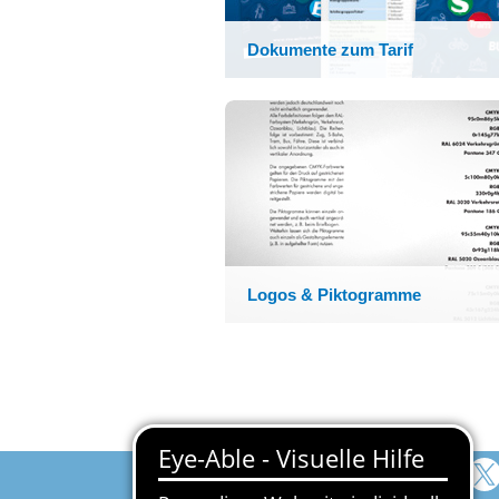
Dokumente zum Tarif
Hier haben wir
Beförderungsbedingungen und
Tarifbestimmungen, Sonder­regelun
und -angebote zusammengefasst.
Logos & Piktogramme
Folgen Sie uns