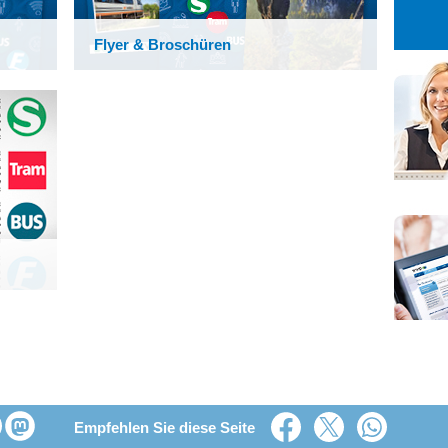
27
28
29
3
4
5
Flyer & Broschüren
10
11
12
17
18
19
g­en
24
25
26
31
1
2
Empfehlen Sie diese Seite