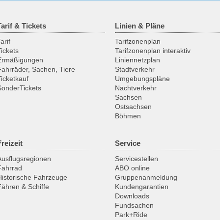
Tarif & Tickets
Linien & Pläne
arif
Tarifzonenplan
Tickets
Tarifzonenplan interaktiv
Ermäßigungen
Liniennetzplan
Fahrräder, Sachen, Tiere
Stadtverkehr
Ticketkauf
Umgebungspläne
SonderTickets
Nachtverkehr
Sachsen
Ostsachsen
Böhmen
Freizeit
Service
Ausflugsregionen
Servicestellen
Fahrrad
ABO online
Historische Fahrzeuge
Gruppenanmeldung
Fähren & Schiffe
Kundengarantien
Downloads
Fundsachen
Park+Ride