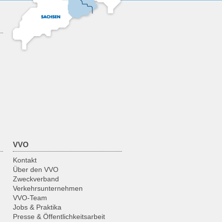
13:30
14:00
14:30
15:00
15:30
16:00
VVO
16:30
Kontakt
17:00
Über den VVO
Zweckverband
Verkehrsunternehmen
17:30
VVO-Team
Jobs & Praktika
18:00
Presse & Öffentlichkeitsarbeit