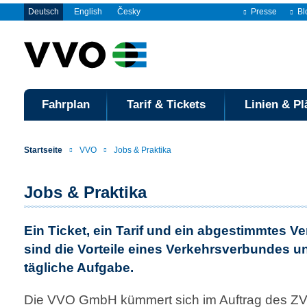
Deutsch
English
Česky
Presse
Bl
Fahrplan
Tarif & Tickets
Linien & Pl
Startseite
VVO
Jobs & Praktika
Jobs & Praktika
Ein Ticket, ein Tarif und ein abgestimmtes 
sind die Vorteile eines Ver­kehrs­verbundes 
tägliche Aufgabe.
Die VVO GmbH kümmert sich im Auftrag des Z