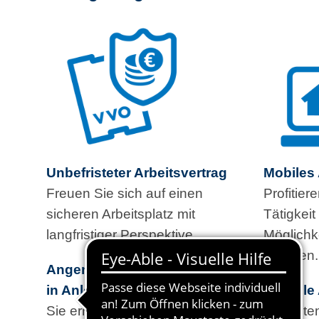
Unbefristeter Arbeitsvertrag
Mobiles 
Freuen Sie sich auf einen
Profitier
sicheren Arbeitsplatz mit
Tätigkeit
langfristiger Perspektive.
Möglichk
Arbeiten.
Angemessene Vergütung
in Anlehnung an den TVöD
Flexible
Sie erhalten eine faire und
Gestalten