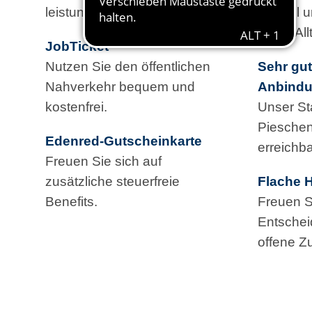
leistungsgerechte Vergütung.
flexibel
Ihrem All
JobTicket
Nutzen Sie den öffentlichen
Sehr gu
Nahverkehr bequem und
Anbind
kostenfrei.
Unser St
Pieschen 
Edenred-Gutscheinkarte
erreichba
Freuen Sie sich auf
zusätzliche steuerfreie
Flache H
Benefits.
Freuen S
Entsche
offene Z