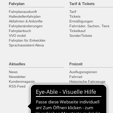
Fahrplan
Tarif & Tickets
Fahrplanauskunft
Tarif
Haltestellenfahrplan
Tickets
Abfahrten & Ankünfte
Ermäßigungen
Fahrplanänderungen
Fahrräder, Sachen, Tiere
Fahrplanbuch
Ticketkauf
VVO mobil
SonderTickets
Fahrplan für Entwickler
Sprachassistent Alexa
Aktuelles
Freizeit
News
Ausflugsregionen
Newsletter
Fahrrad
Kundenmagazin
Historische Fahrzeuge
RSS-Feed
Fähren & Schiffe