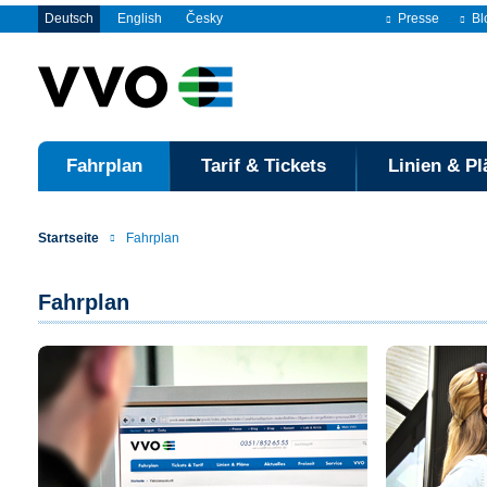
Deutsch
English
Česky
Presse
Bl
Fahrplan
Tarif & Tickets
Linien & Pl
Startseite
Fahrplan
Fahrplan