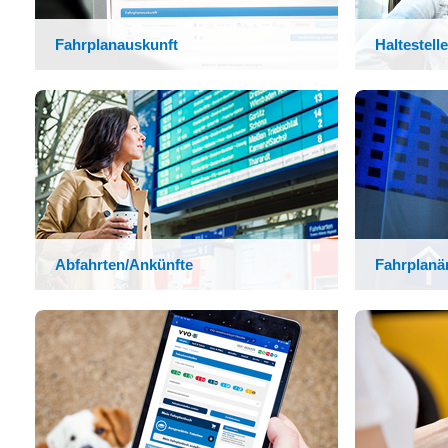
Fahrplanauskunft
Haltestell
Abfahrten/Ankünfte
Fahrplanä