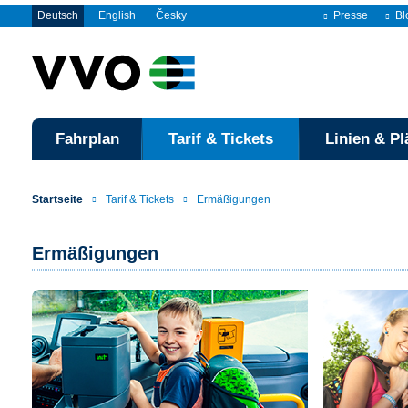
Deutsch
English
Česky
Presse
Bl
Fahrplan
Tarif & Tickets
Linien & Pl
Startseite
Tarif & Tickets
Ermäßigungen
Ermäßigungen