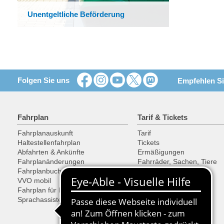
Unentgeltliche Beförderung
Folgen Sie uns
Empfehlen Si
Fahrplan
Tarif & Tickets
Fahrplanauskunft
Tarif
Haltestellenfahrplan
Tickets
Abfahrten & Ankünfte
Ermäßigungen
Fahrplanänderungen
Fahrräder, Sachen, Tiere
Fahrplanbuch
Ticketkauf
VVO mobil
SonderTickets
Fahrplan für Entwickler
Sprachassistent Alexa