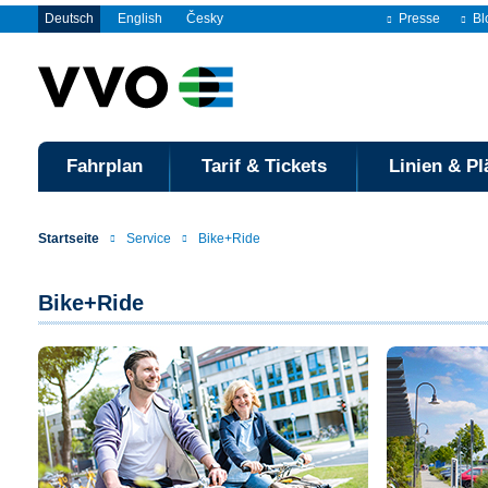
Deutsch
English
Česky
Presse
Bl
Fahrplan
Tarif & Tickets
Linien & Pl
Startseite
Service
Bike+Ride
Bike+Ride